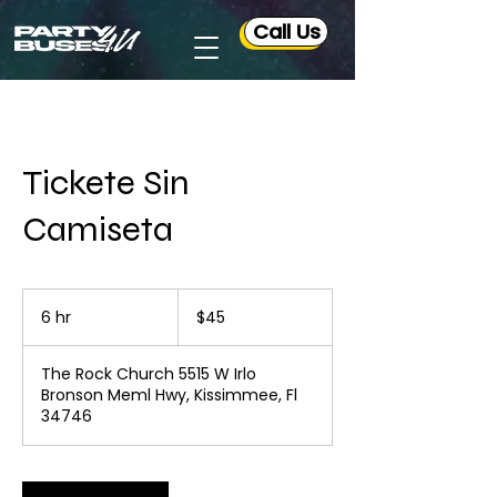
Call Us
Tickete Sin
Camiseta
45
US
6 hr
6
$45
dollars
h
r
The Rock Church 5515 W Irlo
Bronson Meml Hwy, Kissimmee, Fl
34746