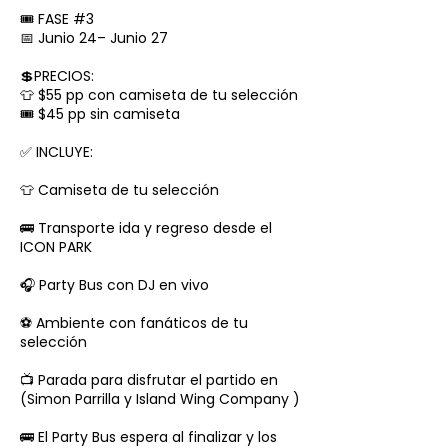
🎟️ FASE #3
📅 Junio 24– Junio 27
💲PRECIOS:
👕 $55 pp con camiseta de tu selección
🎟️ $45 pp sin camiseta
✅ INCLUYE:
👕 Camiseta de tu selección
🚌 Transporte ida y regreso desde el
ICON PARK
🎧 Party Bus con DJ en vivo
⚽️ Ambiente con fanáticos de tu
selección
📺 Parada para disfrutar el partido en
(Simon Parrilla y Island Wing Company )
🚌 El Party Bus espera al finalizar y los