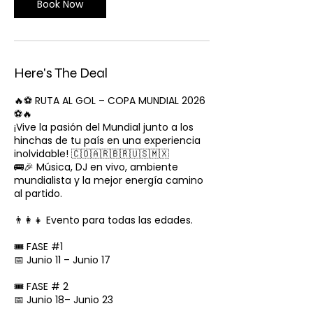
Book Now
Here's The Deal
🔥⚽️ RUTA AL GOL – COPA MUNDIAL 2026
⚽️🔥
¡Vive la pasión del Mundial junto a los
hinchas de tu país en una experiencia
inolvidable! 🇨🇴🇦🇷🇧🇷🇺🇸🇲🇽
🚌🎉 Música, DJ en vivo, ambiente
mundialista y la mejor energía camino
al partido.
👨‍👩‍👧 Evento para todas las edades.
🎟️ FASE #1
📅 Junio 11 – Junio 17
🎟️ FASE # 2
📅 Junio 18– Junio 23